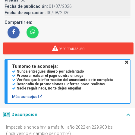
Fecha de publicación:
01/07/2026
Fecha de expiración:
30/08/2026
Compartir en:
REPORTAR ABUSO
Tumomo te aconseja:
Nunca entregues dinero por adelantado
Procura realizar el pago contra entrega
Verifica que la información del anunciante esté completa
Desconfía de promociones u ofertas poco realistas
Nadie regala nada, no te dejes engañar
Más consejos
keyboard_arrow_down
Descripción
Impecable honda hrv la más full año 2022 en 229.900 bs
(incluyendo el cambio de nombre)