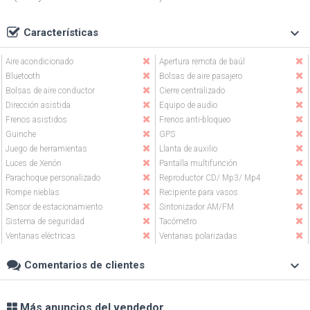
keyboard_arrow_down
Características
Aire acondicionado
Apertura remota de baúl
Bluetooth
Bolsas de aire pasajero
Bolsas de aire conductor
Cierre centralizado
Dirección asistida
Equipo de audio
Frenos asistidos
Frenos anti-bloqueo
Guinche
GPS
Juego de herramientas
Llanta de auxilio
Luces de Xenón
Pantalla multifunción
Parachoque personalizado
Reproductor CD/ Mp3/ Mp4
Rompe nieblas
Recipiente para vasos
Sensor de estacionamiento
Sintonizador AM/FM
Sistema de seguridad
Tacómetro
Ventanas eléctricas
Ventanas polarizadas
keyboard_arrow_down
Comentarios de clientes
Más anuncios del vendedor