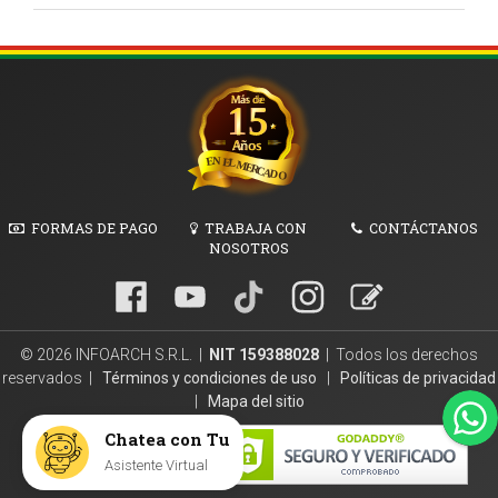
FORMAS DE PAGO
TRABAJA CON
CONTÁCTANOS
NOSOTROS
© 2026 INFOARCH S.R.L. |
NIT 159388028
| Todos los derechos
reservados |
Términos y condiciones de uso
|
Políticas de privacidad
|
Mapa del sitio
Chatea con Tu
secured by
Asistente Virtual