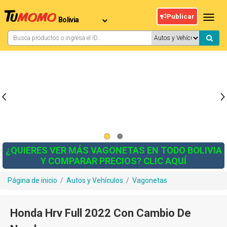
Publicar
Toggl
navig
¿QUIERES VER MÁS VAGONETAS EN TODO BOLIVIA
Y COMPARAR PRECIOS? CLIC AQUÍ
Página de inicio
/
Autos y Vehículos
/
Vagonetas
Honda Hrv Full 2022 Con Cambio De