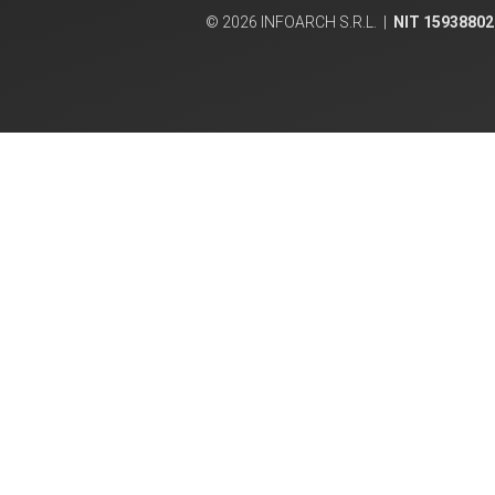
© 2026 INFOARCH S.R.L. |
NIT 15938802