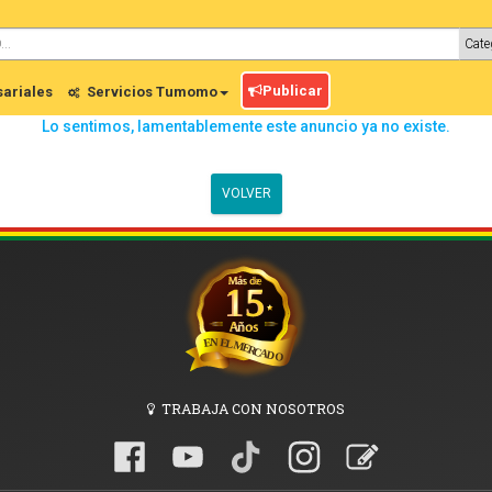
Publicar
ariales
Servicios Tumomo
Lo sentimos, lamentablemente este anuncio ya no existe.
VOLVER
TRABAJA CON NOSOTROS