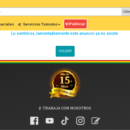
Publicar
ariales
Servicios Tumomo
Lo sentimos, lamentablemente este anuncio ya no existe.
VOLVER
TRABAJA CON NOSOTROS