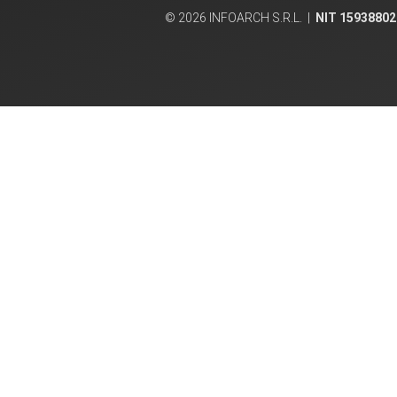
© 2026 INFOARCH S.R.L. |
NIT 15938802